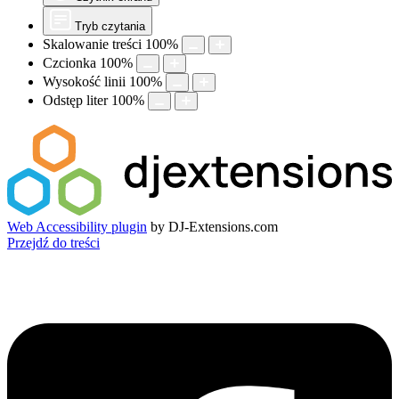
Tryb czytania
Skalowanie treści
100
%
Czcionka
100
%
Wysokość linii
100
%
Odstęp liter
100
%
Web Accessibility plugin
by DJ-Extensions.com
Przejdź do treści